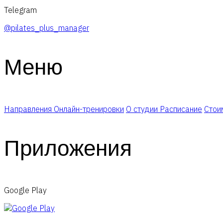
Telegram
@pilates_plus_manager
Меню
Направления
Онлайн-тренировки
О студии
Расписание
Стои
Приложения
Google Play