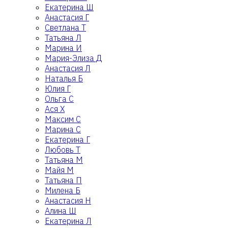
Екатерина Ш
Анастасия Г
Светлана Т
Татьяна Л
Марина И
Мария-Элиза Д
Анастасия Л
Наталья Б
Юлия Г
Ольга С
Ася Х
Максим С
Марина С
Екатерина Г
Любовь Т
Татьяна М
Майя М
Татьяна П
Милена Б
Анастасия Н
Алина Ш
Екатерина Л