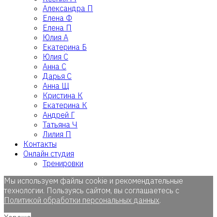
Александра П
Елена Ф
Елена П
Юлия А
Екатерина Б
Юлия С
Анна С
Дарья С
Анна Щ
Кристина К
Екатерина К
Андрей Г
Татьяна Ч
Лилия П
Контакты
Онлайн студия
Тренировки
Мы используем файлы cookie и рекомендательные
технологии. Пользуясь сайтом, вы соглашаетесь с
Политикой обработки персональных данных
.