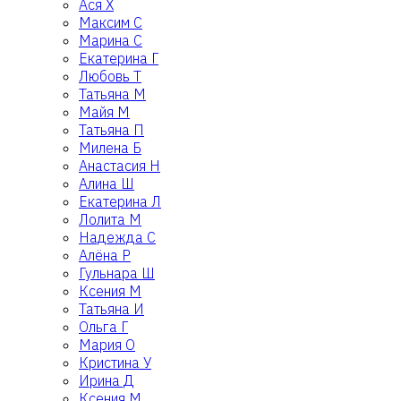
Ася Х
Максим С
Марина С
Екатерина Г
Любовь Т
Татьяна М
Майя М
Татьяна П
Милена Б
Анастасия Н
Алина Ш
Екатерина Л
Лолита М
Надежда С
Алёна Р
Гульнара Ш
Ксения М
Татьяна И
Ольга Г
Мария О
Кристина У
Ирина Д
Ксения М