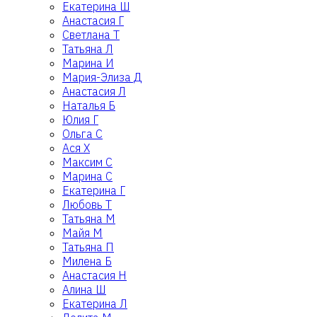
Екатерина Ш
Анастасия Г
Светлана Т
Татьяна Л
Марина И
Мария-Элиза Д
Анастасия Л
Наталья Б
Юлия Г
Ольга С
Ася Х
Максим С
Марина С
Екатерина Г
Любовь Т
Татьяна М
Майя М
Татьяна П
Милена Б
Анастасия Н
Алина Ш
Екатерина Л