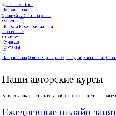
Направления
Уроки
Онлайн-тренировки
О студии
Новости
Мероприятия
Блог
Расписание
Стоимость
Команда
Контакты
Направления
Онлайн-тренировки
О студии
Расписание
Стои
Наши авторские курсы
В видеоуроках специалиста работают с особыми состояния
Ежедневные онлайн заня