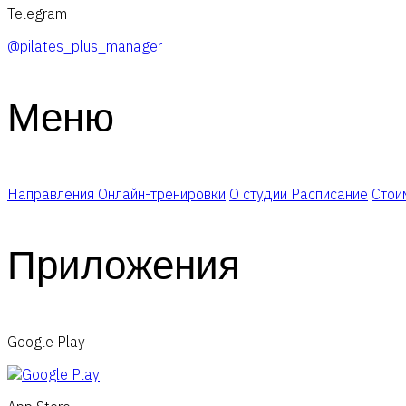
Telegram
@pilates_plus_manager
Меню
Направления
Онлайн-тренировки
О студии
Расписание
Стои
Приложения
Google Play