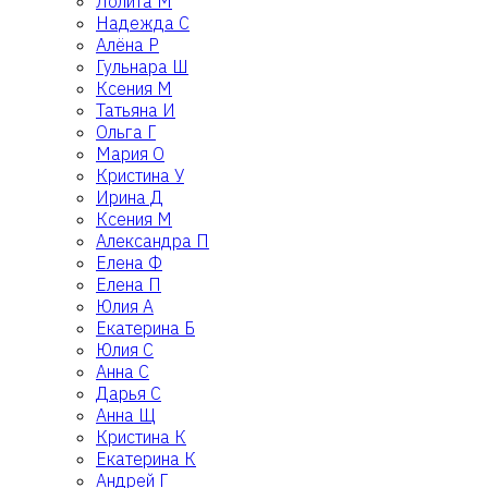
Лолита М
Надежда С
Алёна Р
Гульнара Ш
Ксения М
Татьяна И
Ольга Г
Мария О
Кристина У
Ирина Д
Ксения М
Александра П
Елена Ф
Елена П
Юлия А
Екатерина Б
Юлия С
Анна С
Дарья С
Анна Щ
Кристина К
Екатерина К
Андрей Г