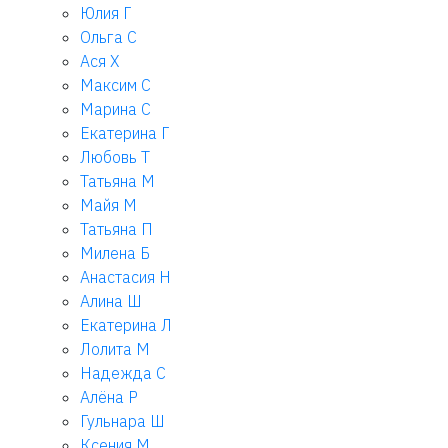
Юлия Г
Ольга С
Ася Х
Максим С
Марина С
Екатерина Г
Любовь Т
Татьяна М
Майя М
Татьяна П
Милена Б
Анастасия Н
Алина Ш
Екатерина Л
Лолита М
Надежда С
Алёна Р
Гульнара Ш
Ксения М